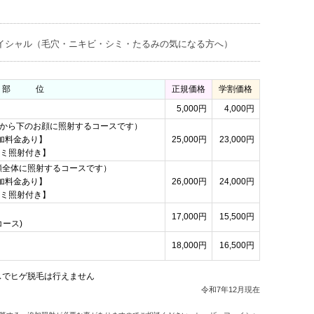
イシャル（毛穴・ニキビ・シミ・たるみの気になる方へ）
部 位
正規価格
学割価格
5,000円
4,000円
両頬から下のお顔に照射するコースです）
追加料金あり】
25,000円
23,000円
シミ照射付き】
顔全体に照射するコースです）
追加料金あり】
26,000円
24,000円
シミ照射付き】
17,000円
15,500円
ース)
18,000円
16,500円
スでヒゲ脱毛は行えません
令和7年12月現在