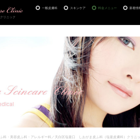
一般皮膚科
スキンケア
料金メニュー
新着情
クリニック
ふ科・美容皮ふ科・アレルギー科／天白区塩釜口 しおがま皮ふ科（塩釜皮膚科）クリニ