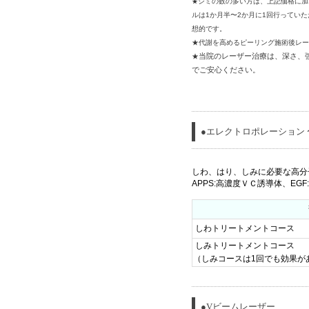
シミの数の多い方は、上記価格に加
★
ルは1か月半〜2か月に1回行ってい
想的です。
★代謝を高めるピーリング施術後レー
当院のレーザー治療は、深さ、
★
でご安心ください。
●エレクトロポレーション
しわ、はり、しみに必要な高分
APPS:高濃度ＶＣ誘導体、E
しわトリートメントコース
しみトリートメントコース
（しみコースは1回でも効果が
●Vビームレーザー