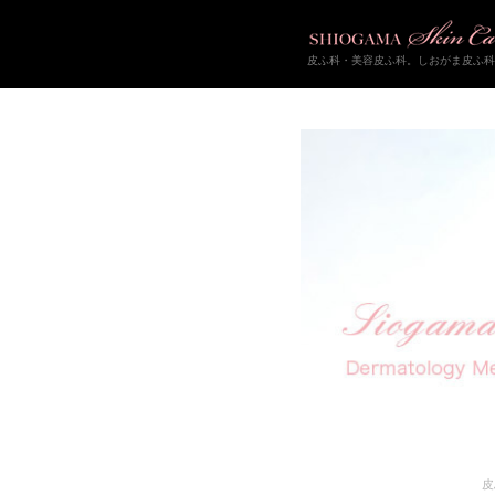
皮ふ科・美容皮ふ科。しおがま皮ふ科
皮