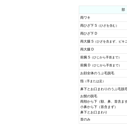
両ワキ
両ひざ下 S
（ひざを含む）
両ひざ下 D
両大腿 S
（ひざを含まず、ビキ
両大腿 D
前腕 S
（ひじから手首まで）
前腕 D
（ひじから手首まで）
お顔全体のうぶ毛脱毛
指
（手または足）
鼻下とお口まわりのうぶ毛脱
お髭の脱毛
両頬から下（額、鼻、首含ま
小鼻から下（首含まず）
鼻下とお口まわり
首のみ