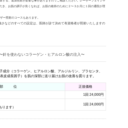
算する、追加照射が必要な事がありますのでご相談ください。レーザーフェイシャ
ただき、お肌の調子が良くなれば、お肌の維持のために２〜３か月に１回の通院が理
ザー照射のコースもあります。
強さなどのすべての設定は、医師が診て決めて有資格者が照射いたしますの
 〜針を使わないコラーゲン・ヒアルロン酸の注入〜
子成分（コラーゲン、ヒアルロン酸、アルジルリン、プラセンタ、
GF:表皮成長因子）を肌の深部に送り届けお肌の改善を図ります。
部 位
正規価格
1回 24,000円
1回 24,000円
あります）