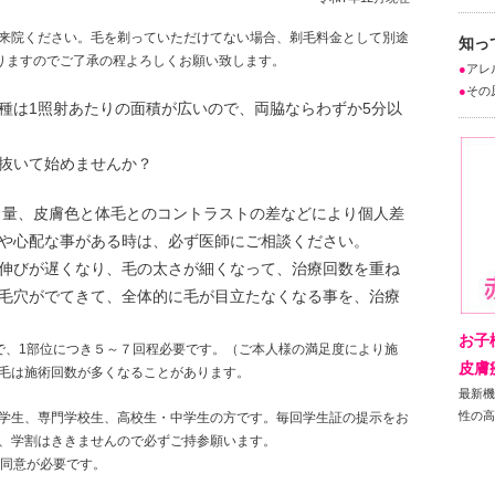
来院ください。毛を剃っていただけてない場合、剃毛料金として別途
知っ
ておりますのでご了承の程よろしくお願い致します。
●
アレ
●
その
種は1照射あたりの面積が広いので、両脇ならわずか5分以
抜いて始めませんか？
と量、皮膚色と体毛とのコントラストの差などにより個人差
や心配な事がある時は、必ず医師にご相談ください。
伸びが遅くなり、毛の太さが細くなって、治療回数を重ね
毛穴がでてきて、全体的に毛が目立たなくなる事を、治療
お子
で、1部位につき５～７回程必要です。（ご本人様の満足度により施
皮膚
毛は施術回数が多くなることがあります。
最新
性の
学生、専門学校生、高校生・中学生の方です。毎回学生証の提示をお
、学割はききませんので必ずご持参願います。
の同意が必要です。