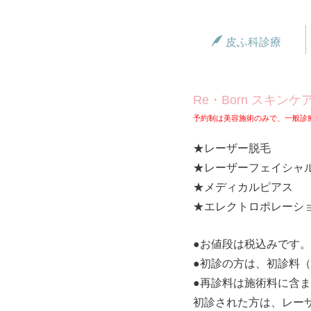
皮ふ科診療
Re・Born スキ
予約制は美容施術のみで、一般診
★レーザー脱毛
★レーザーフェイシャ
★メディカルピアス
★エレクトロポレーシ
●お値段は税込みです。
●
初診の方は、初診料（
●
再診料は施術料に含ま
初診された方は、レー