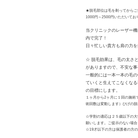
★脱毛部位は毛を剃ってからご
1000円～2500円いただい
当クリニックのレーザー機
内で完了！
日々忙しい貴方も肩の力を
☆ 脱毛効果は、毛の太さ
がありますので、不安な事
一般的には一本一本の毛の
ていくと生えてこなくなる
の目標にします。
１ヶ月から2ヶ月に１回の施術
術回数は変動します）ひげの脱
☆学割の適応は２５歳以下の大
願いします。ご提示のない場合
☆19才以下の方は保護者の方